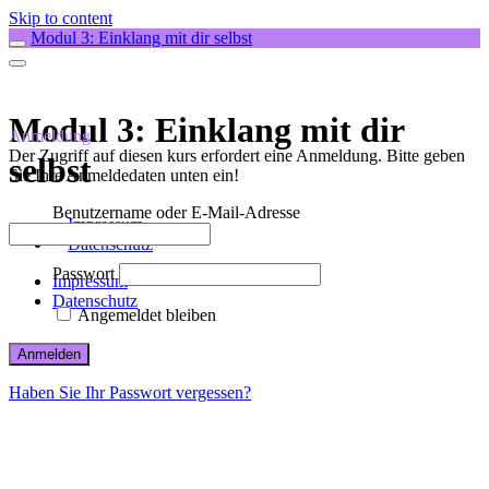
Skip to content
Modul 3: Einklang mit dir selbst
Modul 3: Einklang mit dir
Anmeldung
Der Zugriff auf diesen kurs erfordert eine Anmeldung. Bitte geben
selbst
Sie Ihre Anmeldedaten unten ein!
Benutzername oder E-Mail-Adresse
Impressum
Datenschutz
Passwort
Impressum
Datenschutz
Angemeldet bleiben
Haben Sie Ihr Passwort vergessen?